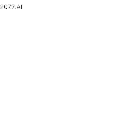
2077.AI