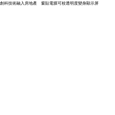
創科技術融入房地產 窗貼電膜可校透明度變身顯示屏