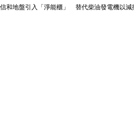
信和地盤引入「淨能櫃」 替代柴油發電機以減